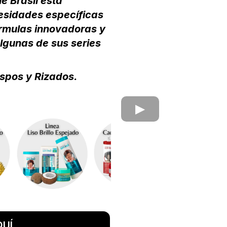
e Brasil está
esidades específicas
órmulas innovadoras y
algunas de sus series
espos y Rizados.
UÍ